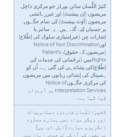
کثیرُ اللِّسان سائن بورڈز جو مرکزی داخِل
مریضوں (اِن پیشنٹ) اور غیررہائشی
مریضوں (آؤٹ پیشنٹ) کی تمام جگہوں
پر چسپاں کِیے گئے ہیں۔ یہ سائنز یا
اِشارات جِن (غیراِمتیازی سلوک کی اِطّلاع)
اورNotice of Non Discrimination
(مریضوں کے حقوق)، Patient’s
Rightsمیں (ترجُمانی کی خِدمات کی
اِطّلاع)کی نِشاندہی کی گئی ہے، اُن کو
ہسپتال کی اِبتدائی زبانوں میں مریضوں
کی مرکزی جگہوںNotice of
Interpretation Services پر آویزاں
کِیا گیا ہے۔
کثیرُاللِّسان فارمز، دستاویزات
اور دِیگر مواد بھی ہمارے محدُود
انگریزی مہارت (ایل۔ای۔پی)
مریضوں کو اُن کی ترجیحی زبان میں