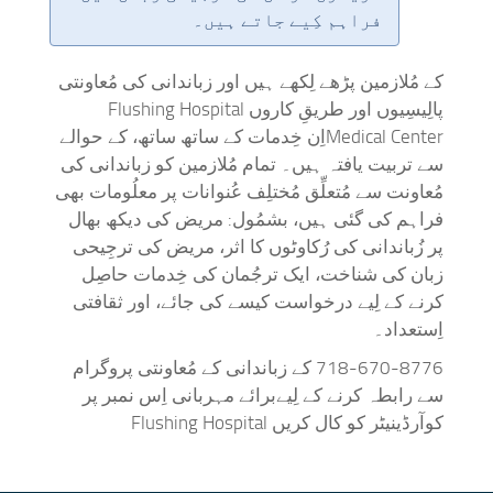
فراہم کِیے جاتے ہیں۔
کے مُلازمین پڑھے لِکھے ہیں اور زباندانی کی مُعاونتی
پالِیسِیوں اور طریقِ کاروں Flushing Hospital
Medical Centerاِن خِدمات کے ساتھ ساتھ، کے حوالے
سے تربیت یافتہ ہیں۔ تمام مُلازمین کو زباندانی کی
مُعاونت سے مُتعلِّق مُختلِف عُنوانات پر معلُومات بھی
فراہم کی گئی ہیں، بشمُول: مریض کی دیکھ بھال
پر زُباندانی کی رُکاوٹوں کا اثر، مریض کی ترجِیحی
زبان کی شناخت، ایک ترجُمان کی خِدمات حاصِل
کرنے کے لِیے درخواست کیسے کی جائے، اور ثقافتی
اِستعداد۔
718-670-8776 کے زباندانی کے مُعاونتی پروگرام
سے رابطہ کرنے کے لِیےبرائے مہربانی اِس نمبر پر
کوآرڈینیٹر کو کال کریں Flushing Hospital