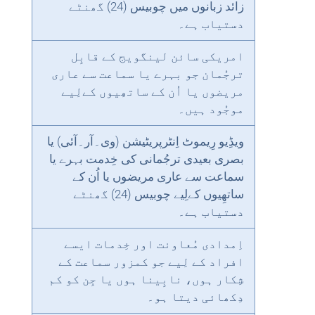
زائد زبانوں میں چوبیس (24) گھنٹے
دستیاب ہے۔
امریکی سائن لینگویج کے قابِل
ترجُمان جو بہرے یا سماعت سے عاری
مریضوں یا اُن کے ساتھِیوں کےلِیے
موجُود ہیں۔
ویڈِیو رِیموٹ اِنٹرپریٹیشن (وی۔آر۔آئی) یا
بصری بعیدی ترجُمانی کی خِدمت بہرے یا
سماعت سے عاری مریضوں یا اُن کے
ساتھِیوں کےلِیے چوبیس (24) گھنٹے
دستیاب ہے۔
اِمدادی مُعاونت اور خِدمات ایسے
افراد کے لِیے جو کمزور سماعت کے
شِکار ہوں، نابِینا ہوں یا جِن کو کم
دِکھائی دیتا ہو۔