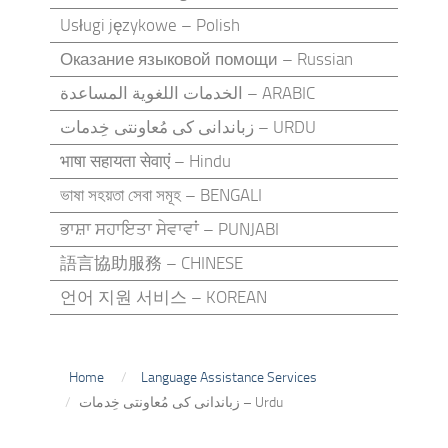
Usługi językowe – Polish
Оказание языковой помощи – Russian
الخدمات اللغوية المساعدة – ARABIC
زباندانی کی مُعاونتی خِدمات – URDU
भाषा सहायता सेवाएं – Hindu
ভাষা সহয়তা সেবা সমূহ – BENGALI
ਭਾਸ਼ਾ ਸਹਾਇਤਾ ਸੇਵਾਵਾਂ – PUNJABI
語言協助服務 – CHINESE
언어 지원 서비스 – KOREAN
Home
Language Assistance Services
زباندانی کی مُعاونتی خِدمات – Urdu