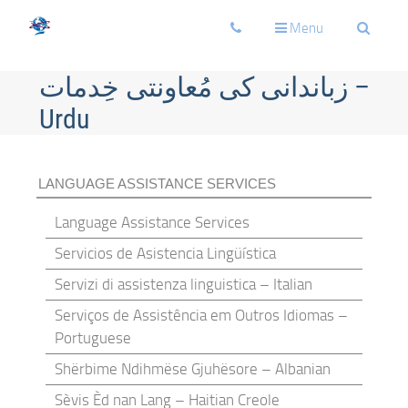
Toggle
Toggle
Toggle
Menu
navigation
navigation
navigati
زباندانی کی مُعاونتی خِدمات –
Urdu
LANGUAGE ASSISTANCE SERVICES
Language Assistance Services
Servicios de Asistencia Lingüística
Servizi di assistenza linguistica – Italian
Serviços de Assistência em Outros Idiomas –
Portuguese
Shërbime Ndihmëse Gjuhësore – Albanian
Sèvis Èd nan Lang – Haitian Creole