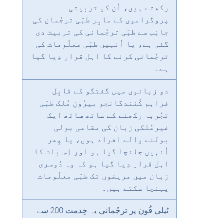
رکھتے ہیں، اُن کو تربیتی
پروگراموں کے ماہِر طبّی ترجُمان کی
جانِب سے طبّی ترجُمانی کی تربیت دی
گئی ہے، یا اُنہیں طبّی معلُومات کی
ترجُمانی کرنے کا اہل قرار دِیا گیا
ہے۔
دو زبانوں میں گفتگو کے قابِل
فراہم کُنندگانجو بیرُونِ مُلک طبّی
تجُربہ رکھنے کے ساتھ ساتھ ایک
غیرمُلکی زبان کی مقامی بولی
بولنے والے افراد ہوں، یا پِھر
اُنہیں جانچا گیا ہو اور اِس بات کا
اہل قرار دِیا گیا ہو کہ وہ دُوسری
زبان میں مریضوں تک طبّی معلُومات
پہنچا سکتے ہیں۔
ٹیلی فُون پر ترجُمانی یہ خِدمت 200 سے