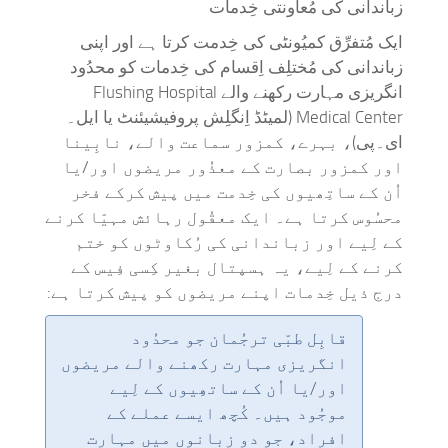
زباندانی کی مُعاونتی خِدمات
ایک مُتفرِّق کمیُونٹی کی خِدمت کرتا ہے اور اپنی
زباندانی کی مُختلِف اِقسام کی خِدمات کو محدُود
انگریزی مہارت رکھنے والے Flushing Hospital
Medical Center (لمیٹڈ اِنگلِش پروفیشیئنٹ یا ایل۔
ای۔پی)، بہرے، کمزور سماعت والے، نابِینا
اور کمزور بصارت کے معذُور مریضوں اور/یا
اُن کے ساتِھیوں کی خِدمت میں پیش کرکے فخر
محسُوس کرتا ہے۔ ایک معقُول رہائش مہیّا کرنے
کے لِیے اور زباندانی کی رُکاوٹوں کو ختم
کرنے کے لِیے، یہ ہسپتال بغیر کِسی فِیس کے
درج ذیل خِدمات اپنے مریضوں کو پیش کرتا ہے:
قابِل طبّی ترجُمان جو محدُود
انگریزی مہارت رکھنے والے مریضوں
اور/یا اُن کے ساتھِیوں کے لِیے
موجُود ہیں۔ کُچھ ایسے عملے کے
افراد، جو دو زبانوں میں مہارت