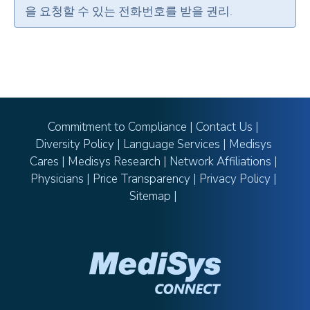
을 요청할 수 있는 전화번호를 받을 권리.
Commitment to Compliance
|
Contact Us
|
Diversity Policy
|
Language Services
|
Medisys
Cares
|
Medisys Research
|
Network Affiliations
|
Physicians
|
Price Transparency
|
Privacy Policy
|
Sitemap
|